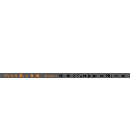
SVS Rally rijdt dit jaar voor
Stichting Zwerfjongeren Nederland